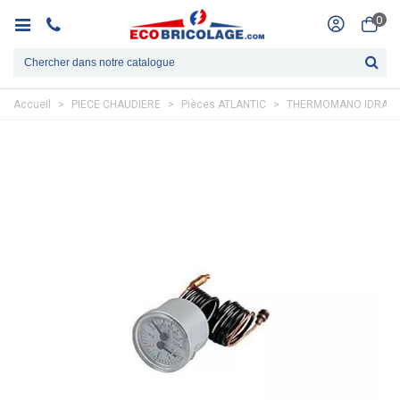
0
Accueil
>
PIECE CHAUDIERE
>
Pièces ATLANTIC
>
THERMOMANO IDRA322