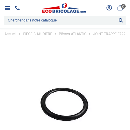
0
Accueil
>
PIECE CHAUDIERE
>
Pièces ATLANTIC
>
JOINT TRAPPE 972251