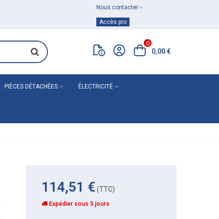
Nous contacter
Achat de
matériel de plomberie
Accès pro
0
0,00 €
PIÈCES DÉTACHÉES
ÉLECTRICITÉ
114,51 €
(TTC)
Expédier sous 5 jours