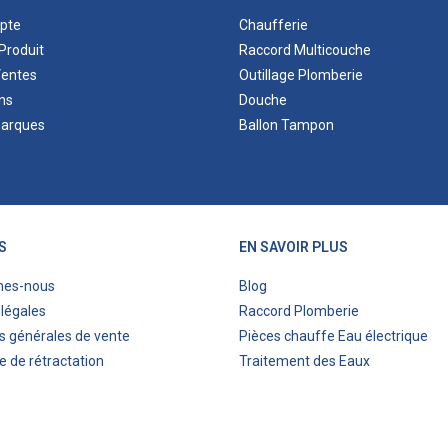
pte
Chaufferie
Produit
Raccord Multicouche
Ventes
Outillage Plomberie
ns
Douche
marques
Ballon Tampon
S
EN SAVOIR PLUS
mes-nous
Blog
légales
Raccord Plomberie
s générales de vente
Pièces chauffe Eau électrique
e de rétractation
Traitement des Eaux