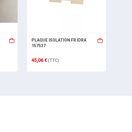
PLAQUE ISOLATION FR IDRA
ELEC
157537
IONIS
45,06 €
147,0
(TTC)