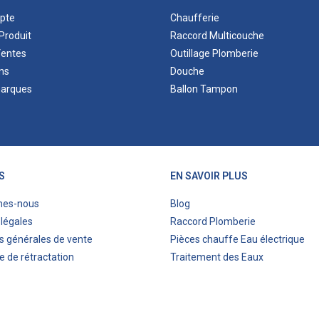
pte
Chaufferie
Produit
Raccord Multicouche
Ventes
Outillage Plomberie
ns
Douche
marques
Ballon Tampon
S
EN SAVOIR PLUS
mes-nous
Blog
légales
Raccord Plomberie
s générales de vente
Pièces chauffe Eau électrique
e de rétractation
Traitement des Eaux