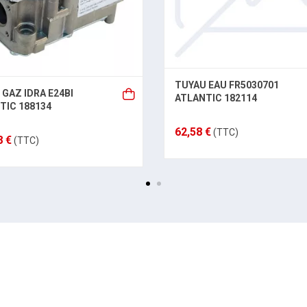
TUYAU EAU FR5030701
 GAZ IDRA E24BI
ATLANTIC 182114
TIC 188134
62,58 €
(TTC)
8 €
(TTC)