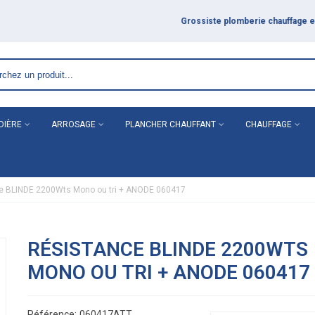
DIÈRE
ARROSAGE
PLANCHER CHAUFFANT
CHAUFFAGE
ce BLINDE 2200Wts Mono ou tri + ANODE 060417
RÉSISTANCE BLINDE 2200WTS
MONO OU TRI + ANODE 060417
Référence:
060417ATT