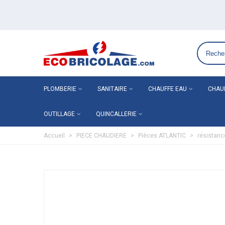
Grossiste plomberie chauffage en ligne ECO-BRICOLAGE
PLOMBERIE
SANITAIRE
CHAUFFE EAU
CHAU
OUTILLAGE
QUINCALLERIE
Accueil
>
PIECE CHAUDIERE
>
Pièces ATLANTIC
>
résistan