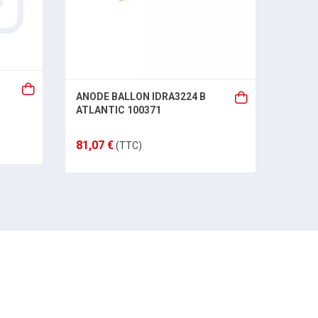
JOIN
ANODE BALLON IDRA3224 B
MC116
ATLANTIC 100371
76,84
81,07 €
(TTC)