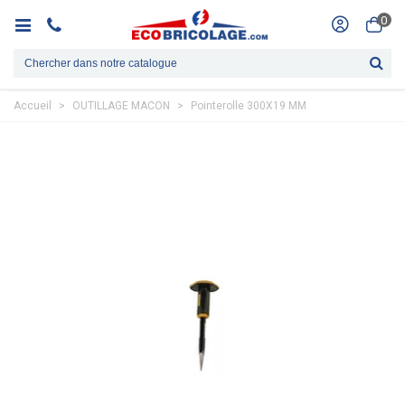
0
Accueil
>
OUTILLAGE MACON
>
Pointerolle 300X19 MM