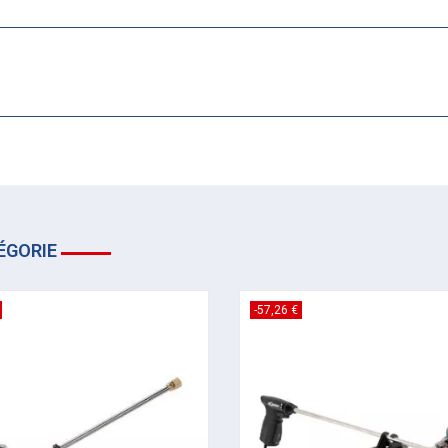
ÉGORIE
-57,26 €