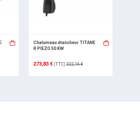
E
Chalumeau étancheur TITANE
Manch
R PIEZO 50 KW
Modèl
273,83 €
44,02
(TTC)
322,16 €