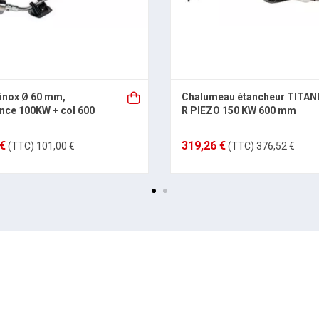
inox Ø 60 mm,
Chalumeau étancheur TITAN
nce 100KW + col 600
R PIEZO 150 KW 600 mm
 €
319,26 €
(TTC)
101,00 €
(TTC)
376,52 €