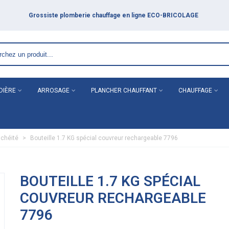
E
DIÈRE
ARROSAGE
PLANCHER CHAUFFANT
CHAUFFAGE
nchéité
>
Bouteille 1.7 KG spécial couvreur rechargeable 7796
BOUTEILLE 1.7 KG SPÉCIAL
COUVREUR RECHARGEABLE
7796