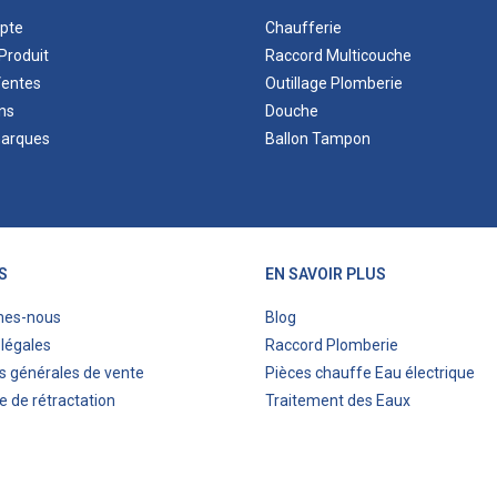
pte
Chaufferie
Produit
Raccord Multicouche
Ventes
Outillage Plomberie
ns
Douche
marques
Ballon Tampon
S
EN SAVOIR PLUS
mes-nous
Blog
légales
Raccord Plomberie
s générales de vente
Pièces chauffe Eau électrique
e de rétractation
Traitement des Eaux