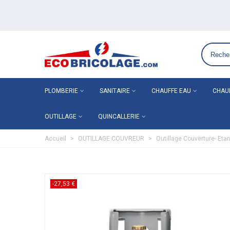
Grossiste plomberie chauffage en ligne ECO-BRICOLAG
PLOMBERIE
SANITAIRE
CHAUFFE EAU
CHAU
OUTILLAGE
QUINCALLERIE
Accueil
>
OUTILLAGE COUVREUR
>
Outillage Couverture- Eta
-27,53 €