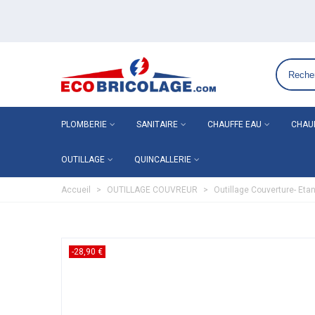
Grossiste plomberie chauffage en ligne ECO-BRICOLAGE
PLOMBERIE
SANITAIRE
CHAUFFE EAU
CHAU
OUTILLAGE
QUINCALLERIE
Accueil
>
OUTILLAGE COUVREUR
>
Outillage Couverture- Eta
-28,90 €