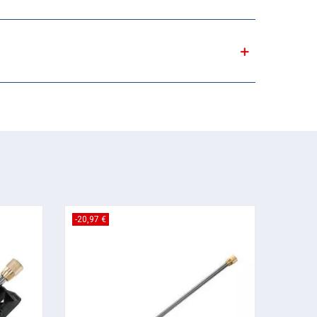
-20,97 €
-8,09 €