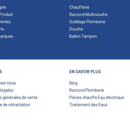
pte
Chaufferie
Produit
Raccord Multicouche
Ventes
Outillage Plomberie
ns
Douche
marques
Ballon Tampon
S
EN SAVOIR PLUS
mes-nous
Blog
légales
Raccord Plomberie
s générales de vente
Pièces chauffe Eau électrique
e de rétractation
Traitement des Eaux