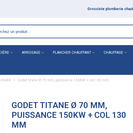
DIÈRE
ARROSAGE
PLANCHER CHAUFFANT
CHAUFFAGE
nchéité
>
Godet titane Ø 70 mm, puissance 150KW + col 130 mm
GODET TITANE Ø 70 MM,
PUISSANCE 150KW + COL 130
MM