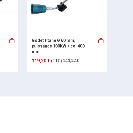
Godet titane Ø 60 mm,
Godet
puissance 100KW + col 400
puiss
mm
119,20 €
45,79
(TTC)
140,17 €