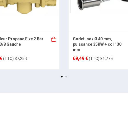
eur Propane Fixe 2 Bar
Godet inox Ø 40 mm,
 3/8 Gauche
puissance 35KW + col 130
mm
 €
69,49 €
(TTC)
37,25 €
(TTC)
81,77 €