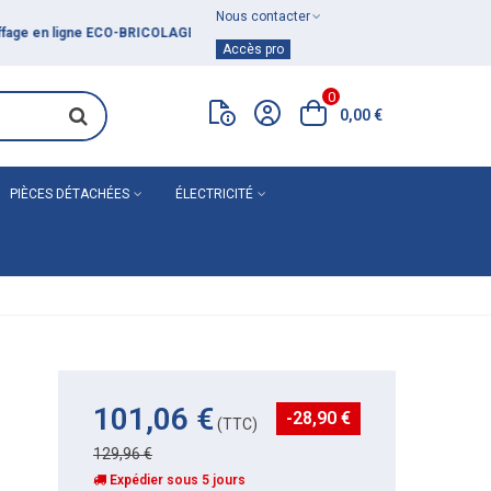
Nous contacter
Achat de
matériel de plomberie
Accès pro
0
0,00 €
PIÈCES DÉTACHÉES
ÉLECTRICITÉ
101,06 €
-28,90 €
(TTC)
129,96 €
Expédier sous 5 jours