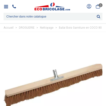
0
Accueil
>
DROGUERIE
>
Nettoyage
>
Balai Bois Garniture en COCO 80 c