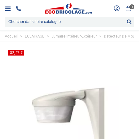
0
Accueil
>
ECLAIRAGE
>
Lumaire Intérieur-Extérieur
>
Détecteur De Mouv
-32,47 €