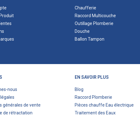
pte
Chaufferie
Produit
Raccord Multicouche
Ventes
Outillage Plomberie
ns
Douche
marques
Ballon Tampon
S
EN SAVOIR PLUS
mes-nous
Blog
légales
Raccord Plomberie
s générales de vente
Pièces chauffe Eau électrique
e de rétractation
Traitement des Eaux