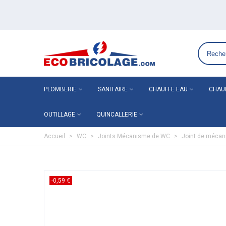
Grossiste plomberie chauffage en ligne ECO-BRICOLAGE
PLOMBERIE
SANITAIRE
CHAUFFE EAU
CHAU
OUTILLAGE
QUINCALLERIE
Accueil
>
WC
>
Joints Mécanisme de WC
>
Joint de mécan
-0,59 €