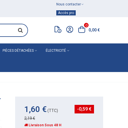
Nous contacter
Achat de
matériel de plomberie
Accès pro
0
0,00 €
PIÈCES DÉTACHÉES
ÉLECTRICITÉ
T
1,60 €
-0,59 €
(TTC)
2,19 €
Livraison Sous 48 H