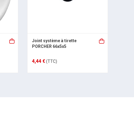
Joint système à tirette
Joint
PORCHER 66x5x5
4,44 €
4,33 
(TTC)