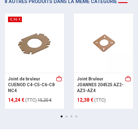
8 AUTRES PRODUITS DANS LA MÊME CATÉGORIE
-0,96 €
Joint de bruleur
Joint Bruleur
CUENOD C4-C5-C6-C8
JOANNES 204525 AZ2-
NC4
AZ3-AZ4
14,24 €
12,38 €
(TTC)
15,20 €
(TTC)