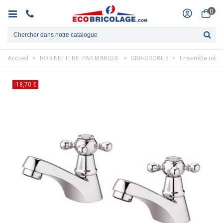
0
Accueil
>
ROBINETTERIE PAR MARQUE
>
GRB-GROBER
>
Ensemble robin
-18,70 €