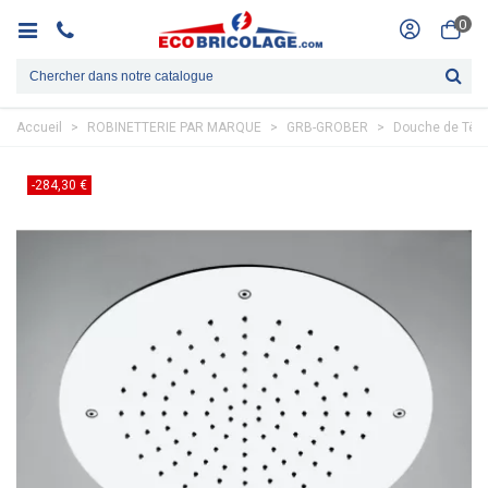
0
Accueil
>
ROBINETTERIE PAR MARQUE
>
GRB-GROBER
>
Douche de Tête
-284,30 €