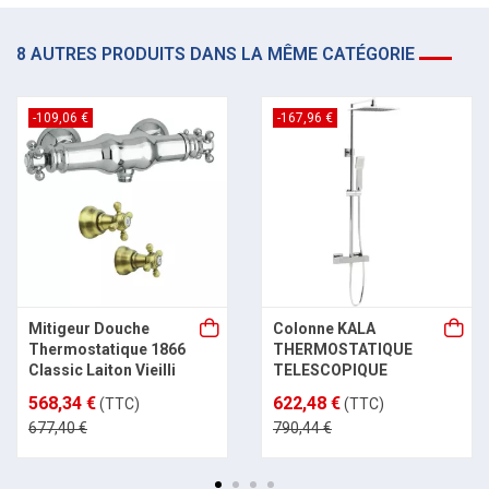
8 AUTRES PRODUITS DANS LA MÊME CATÉGORIE
-109,06 €
-167,96 €
Mitigeur Douche
Colonne KALA
Thermostatique 1866
THERMOSTATIQUE
Classic Laiton Vieilli
TELESCOPIQUE
568,34 €
622,48 €
(TTC)
(TTC)
677,40 €
790,44 €