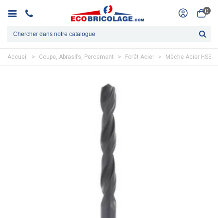
0
Accueil
>
Coupe, Abrasifs, Percement
>
Forêt Acier
>
Mèche Acier HSS L