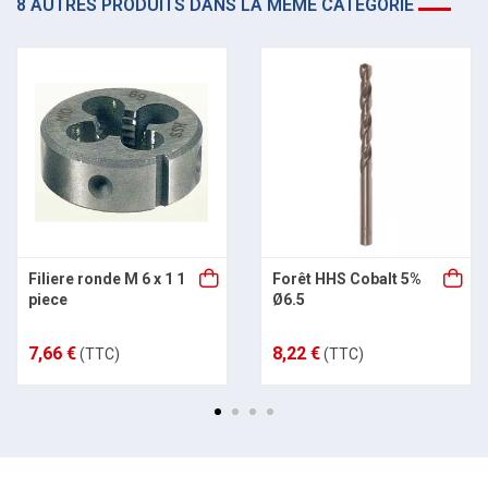
8 AUTRES PRODUITS DANS LA MÊME CATÉGORIE
Filiere ronde M 6 x 1 1
Forêt HHS Cobalt 5%
piece
Ø6.5
7,66 €
8,22 €
(TTC)
(TTC)