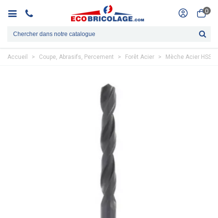
0
Accueil
>
Coupe, Abrasifs, Percement
>
Forêt Acier
>
Mèche Acier HSS 