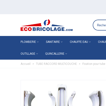
Grossiste plomberie chauffage en ligne ECO-BRICOLAGE
PLOMBERIE
SANITAIRE
CHAUFFE EAU
CHAU
OUTILLAGE
QUINCALLERIE
Accueil
>
TUBE RACCORD MULTICOUCHE
>
Fixation pour tub