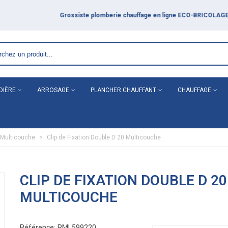
DIÈRE
ARROSAGE
PLANCHER CHAUFFANT
CHAUFFAGE
e Multicouche
>
Clip de Fixation Double D 20 Multicouche
CLIP DE FIXATION DOUBLE D 20
MULTICOUCHE
Référence:
RML599220