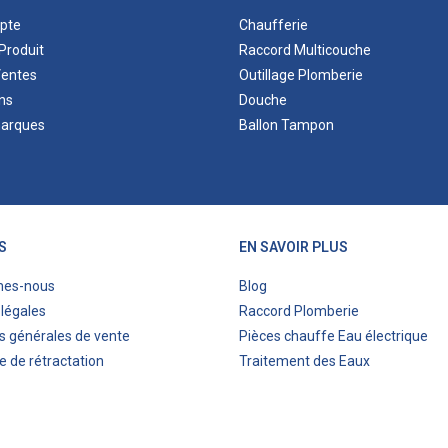
pte
Chaufferie
Produit
Raccord Multicouche
Ventes
Outillage Plomberie
ns
Douche
marques
Ballon Tampon
S
EN SAVOIR PLUS
mes-nous
Blog
légales
Raccord Plomberie
s générales de vente
Pièces chauffe Eau électrique
e de rétractation
Traitement des Eaux