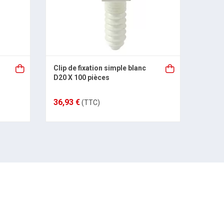
Clip de fixation simple blanc
BAGCLI
D20 X 100 pièces
Multi
36,93 €
42,25
(TTC)