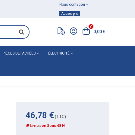
Nous contacter
Achat de
matériel de plomberie
Accès pro
0
0,00 €
PIÈCES DÉTACHÉES
ÉLECTRICITÉ
46,78 €
2
(TTC)
Livraison Sous 48 H