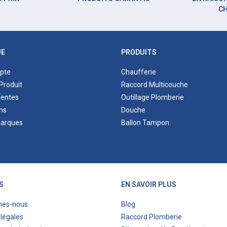
C
UE
PRODUITS
pte
Chaufferie
Produit
Raccord Multicouche
Ventes
Outillage Plomberie
ns
Douche
marques
Ballon Tampon
S
EN SAVOIR PLUS
mes-nous
Blog
légales
Raccord Plomberie