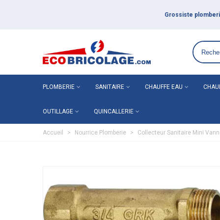
Grossiste plomberie chauffage en ligne ECO-BRICOLAGE
PLOMBERIE
SANITAIRE
CHAUFFE EAU
CHAU
OUTILLAGE
QUINCALLERIE
Accueil
>
Nourrice Plomberie
>
Collecteur Sanitaire Mini Van