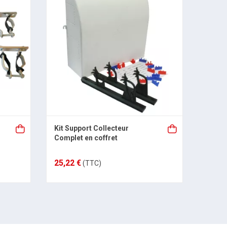
Kit Support Collecteur
Collec
Complet en coffret
mini 
AYOR
25,22 €
14,76
(TTC)