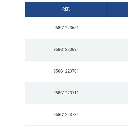
RÉF.
958G1223651
958G1223691
958G1223701
958G1223711
958G1223731