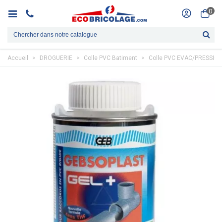
0
Accueil
>
DROGUERIE
>
Colle PVC Batiment
>
Colle PVC EVAC/PRESSIO