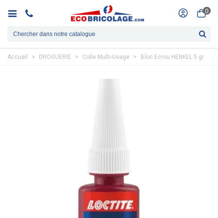
0
Accueil
>
DROGUERIE
>
Colle Multi-Usage
>
Bloc Ecrou HENKEL 5 gr