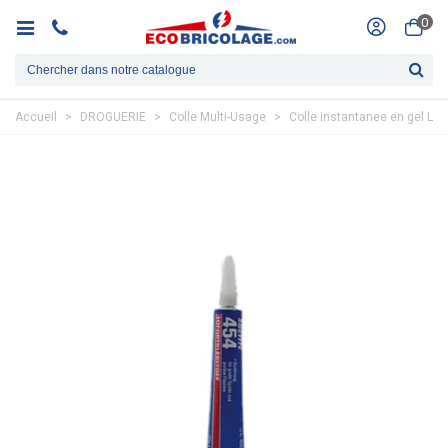
0
Accueil
>
DROGUERIE
>
Colle Multi-Usage
>
Colle instantanee en gel Loc