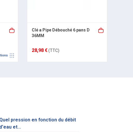
Clé a Pipe Débouché 6 pans D
36MM
28,98 €
(TTC)
tions
Quel pression en fonction du débit
d'eau et...