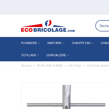
Grossiste plomberie chauffage en ligne ECO-BRICOLAGE
PLOMBERIE
SANITAIRE
CHAUFFE EAU
CHAU
OUTILLAGE
QUINCALLERIE
Accueil
>
OUTILLAGE A MAIN
>
Clé à Pipe
>
Clé à tube droi