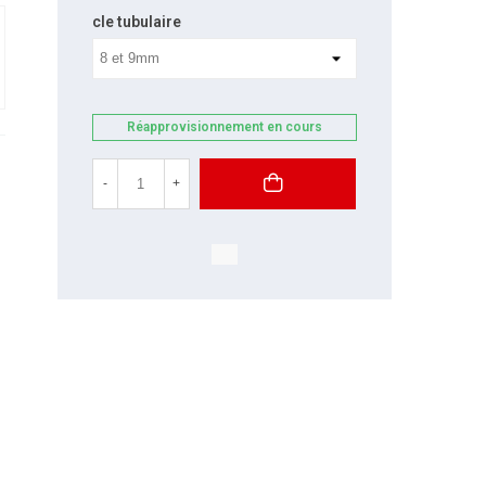
cle tubulaire
Réapprovisionnement en cours
-
+