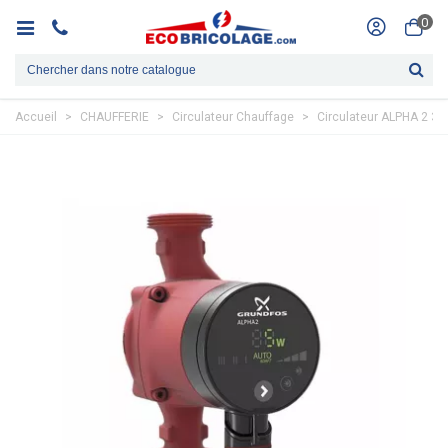
0
Accueil
>
CHAUFFERIE
>
Circulateur Chauffage
>
Circulateur ALPHA 2 3