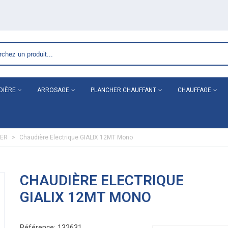
DIÈRE
ARROSAGE
PLANCHER CHAUFFANT
CHAUFFAGE
UER
>
Chaudière Electrique GIALIX 12MT Mono
CHAUDIÈRE ELECTRIQUE
GIALIX 12MT MONO
Référence:
132631