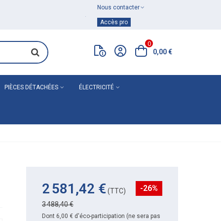
Nous contacter
Achat de
matériel de plomberie
Accès pro
0
0,00 €
PIÈCES DÉTACHÉES
ÉLECTRICITÉ
2 581,42 €
-26%
(TTC)
3 488,40 €
Dont 6,00 € d'éco-participation (ne sera pas