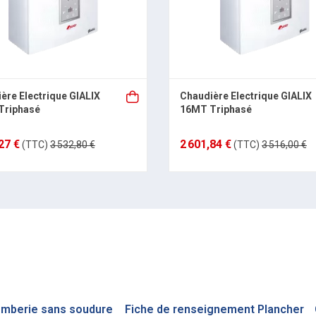
ère Electrique GIALIX
Chaudière Electrique GIALIX
Triphasé
16MT Triphasé
27 €
2 601,84 €
(TTC)
3 532,80 €
(TTC)
3 516,00 €
omberie sans soudure
Fiche de renseignement Plancher