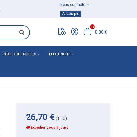
Nous contacter
Achat de
matériel de plomberie
Accès pro
0
0,00 €
PIÈCES DÉTACHÉES
ÉLECTRICITÉ
26,70 €
(TTC)
Expédier sous 5 jours