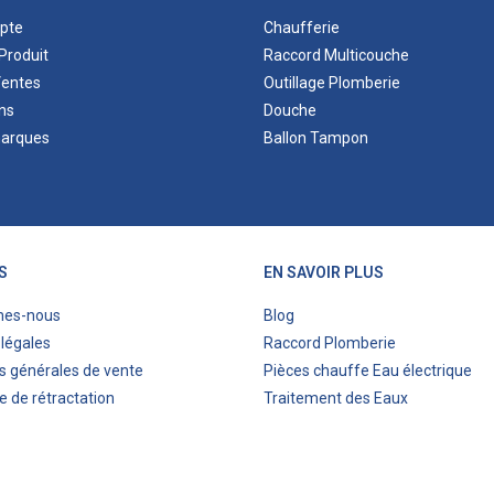
pte
Chaufferie
Produit
Raccord Multicouche
Ventes
Outillage Plomberie
ns
Douche
marques
Ballon Tampon
S
EN SAVOIR PLUS
mes-nous
Blog
légales
Raccord Plomberie
s générales de vente
Pièces chauffe Eau électrique
e de rétractation
Traitement des Eaux