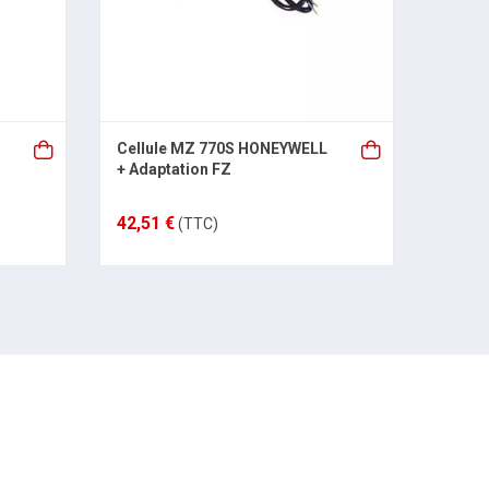
Cellule MZ 770S HONEYWELL
Cellul
+ Adaptation FZ
CEM
42,51 €
109,4
(TTC)