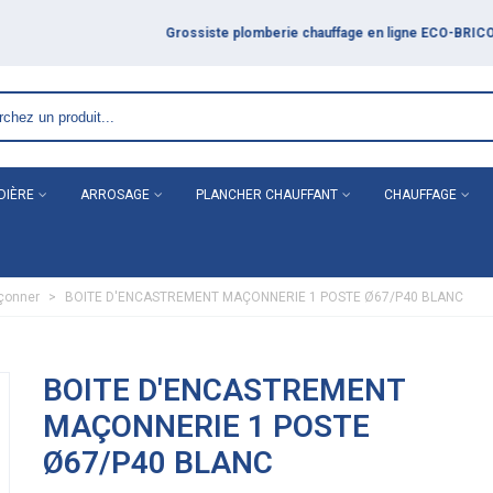
COLAGE
DIÈRE
ARROSAGE
PLANCHER CHAUFFANT
CHAUFFAGE
çonner
>
BOITE D'ENCASTREMENT MAÇONNERIE 1 POSTE Ø67/P40 BLANC
BOITE D'ENCASTREMENT
MAÇONNERIE 1 POSTE
Ø67/P40 BLANC