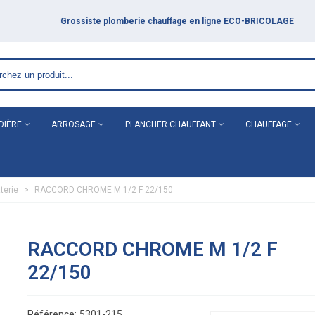
LAGE
DIÈRE
ARROSAGE
PLANCHER CHAUFFANT
CHAUFFAGE
terie
>
RACCORD CHROME M 1/2 F 22/150
RACCORD CHROME M 1/2 F
22/150
Référence:
5301-215