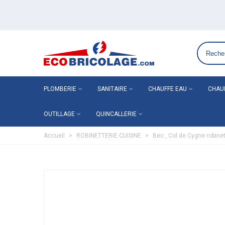
Grossiste plomberie chauffage en ligne ECO-BRICO
PLOMBERIE
SANITAIRE
CHAUFFE EAU
CHAU
OUTILLAGE
QUINCALLERIE
Accueil
>
ROBINETTERIE CUISINE
>
Bec , Col de Cygne robinet