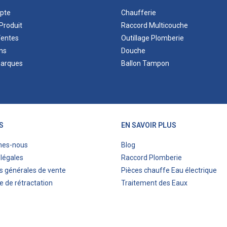
pte
Chaufferie
Produit
Raccord Multicouche
Ventes
Outillage Plomberie
ns
Douche
marques
Ballon Tampon
S
EN SAVOIR PLUS
mes-nous
Blog
légales
Raccord Plomberie
s générales de vente
Pièces chauffe Eau électrique
e de rétractation
Traitement des Eaux