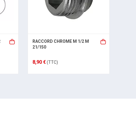
R
RACCORD CHROME M 1/2 M
BEC U
21/150
15/21
8,90 €
11,38
(TTC)