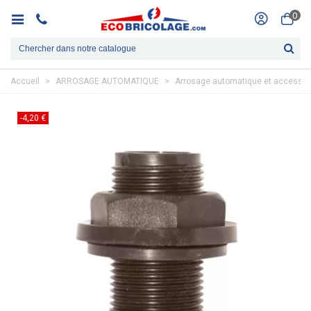
0
Accueil
>
ARROSAGE AUTOMATIQUE
>
Arrosage automatique et accessoi
-4,20 €