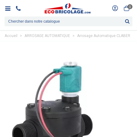
0
Accueil
>
ARROSAGE AUTOMATIQUE
>
Arrosage Automatique CLABER
>