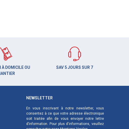
 À DOMICILE OU
SAV 5 JOURS SUR 7
HANTIER
NEWSLETTER
En vous inscrivant à notre newsletter, vous
consentez à ce que votre adresse électronique
soit traitée afin de vous envoyer notre lettre
d’information. Pour plus d'informations, veuillez
consulter notre page
Mentions légales
.