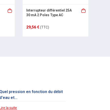
Interrupteur différentiel 25A
Disjo
30 mA 2 Poles Type AC
DEBF
29,56 €
5,15 
(TTC)
Quel pression en fonction du débit
d'eau et...
Lire la suite