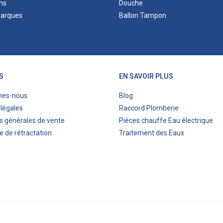
ns
Douche
marques
Ballon Tampon
S
EN SAVOIR PLUS
mes-nous
Blog
légales
Raccord Plomberie
s générales de vente
Pièces chauffe Eau électrique
e de rétractation
Traitement des Eaux
ITIS COMMERCE