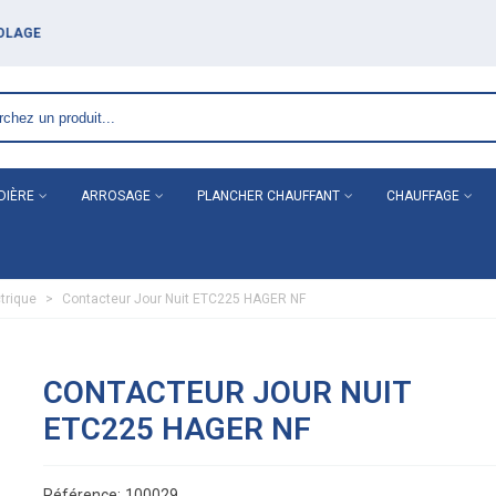
DIÈRE
ARROSAGE
PLANCHER CHAUFFANT
CHAUFFAGE
ctrique
>
Contacteur Jour Nuit ETC225 HAGER NF
CONTACTEUR JOUR NUIT
ETC225 HAGER NF
Référence:
100029